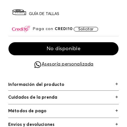
GUÍA DE TALLAS
Paga con
CREDI10
Solicitar
No disponible
Asesoría personalizada
Información del producto
Cuidados de la prenda
Métodos de pago
Tarjetas de crédito: Visa, Dinners, Master Card y
Envíos y devoluciones