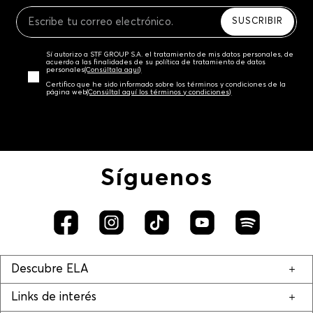
Recuerda que para el trámite del envío deberás
contactarte con un agente de servicio al cliente
SUSCRIBIR
quien te indicará los pasos a seguir y posteriormente
programará la recogida del producto en la dirección
Sí autorizo a STF GROUP S.A. el tratamiento de mis datos personales, de
acordada.
acuerdo a las finalidades de su política de tratamiento de datos
personales‎
(Consúltala aquí)
Certifico que he sido informado sobre los términos y condiciones de la
página web‎
(Consúltal aquí los términos y condiciones)
Síguenos
Descubre ELA
Links de interés