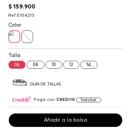
$
159
.
900
Ref
:
E104213
Color
Talla
06
08
10
12
14
GUÍA DE TALLAS
Paga con
CREDI10
Solicitar
Añadir a la bolsa