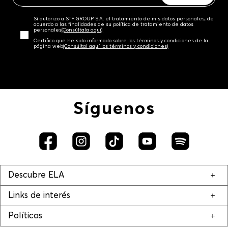
Sí autorizo a STF GROUP S.A. el tratamiento de mis datos personales, de
acuerdo a las finalidades de su política de tratamiento de datos
personales‎
(Consúltala aquí)
Certifico que he sido informado sobre los términos y condiciones de la
página web‎
(Consúltal aquí los términos y condiciones)
Síguenos
Descubre ELA
Links de interés
Políticas