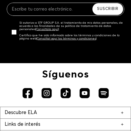
Recuerda que para el trámite del envío deberás
contactarte con un agente de servicio al cliente
SUSCRIBIR
quien te indicará los pasos a seguir y posteriormente
programará la recogida del producto en la dirección
Sí autorizo a STF GROUP S.A. el tratamiento de mis datos personales, de
acordada.
acuerdo a las finalidades de su política de tratamiento de datos
personales‎
(Consúltala aquí)
Certifico que he sido informado sobre los términos y condiciones de la
página web‎
(Consúltal aquí los términos y condiciones)
Síguenos
Descubre ELA
Links de interés