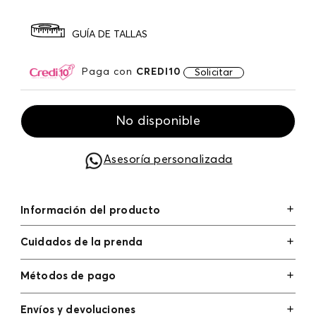
GUÍA DE TALLAS
Paga con
CREDI10
Solicitar
No disponible
Asesoría personalizada
Información del producto
Cuidados de la prenda
Métodos de pago
Tarjetas de crédito: Visa, Dinners, Master Card y
Envíos y devoluciones