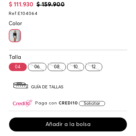
$
111
.
930
$
159
.
900
Ref
:
E104064
Color
Talla
04
06
08
10
12
GUÍA DE TALLAS
Paga con
CREDI10
Solicitar
Añadir a la bolsa