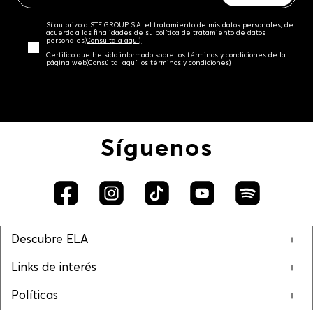
Sí autorizo a STF GROUP S.A. el tratamiento de mis datos personales, de
acuerdo a las finalidades de su política de tratamiento de datos
personales‎
(Consúltala aquí)
Certifico que he sido informado sobre los términos y condiciones de la
página web‎
(Consúltal aquí los términos y condiciones)
Síguenos
Descubre ELA
Links de interés
Políticas