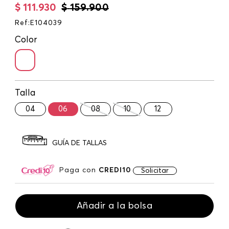
$
111
.
930
$
159
.
900
Ref
:
E104039
Color
Talla
04
06
08
10
12
GUÍA DE TALLAS
Paga con
CREDI10
Solicitar
Añadir a la bolsa