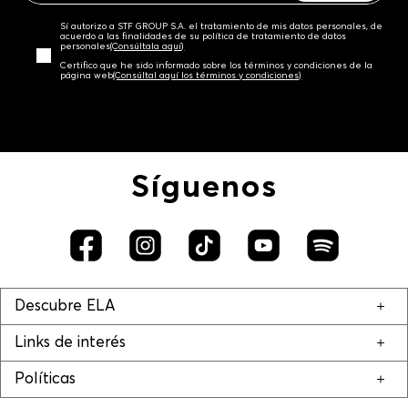
Sí autorizo a STF GROUP S.A. el tratamiento de mis datos personales, de
acuerdo a las finalidades de su política de tratamiento de datos
personales‎
(Consúltala aquí)
Certifico que he sido informado sobre los términos y condiciones de la
página web‎
(Consúltal aquí los términos y condiciones)
Síguenos
Descubre ELA
Links de interés
Políticas