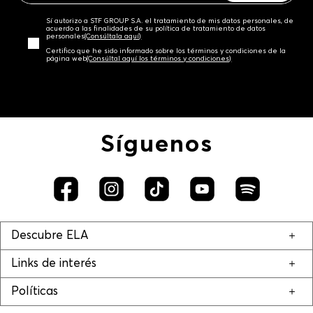
Sí autorizo a STF GROUP S.A. el tratamiento de mis datos personales, de
acuerdo a las finalidades de su política de tratamiento de datos
personales‎
(Consúltala aquí)
Certifico que he sido informado sobre los términos y condiciones de la
página web‎
(Consúltal aquí los términos y condiciones)
Síguenos
Descubre ELA
Links de interés
Políticas