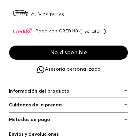
GUÍA DE TALLAS
Paga con
CREDI10
Solicitar
No disponible
Asesoría personalizada
Información del producto
Cuidados de la prenda
Métodos de pago
Tarjetas de crédito: Visa, Dinners, Master Card y
Envíos y devoluciones