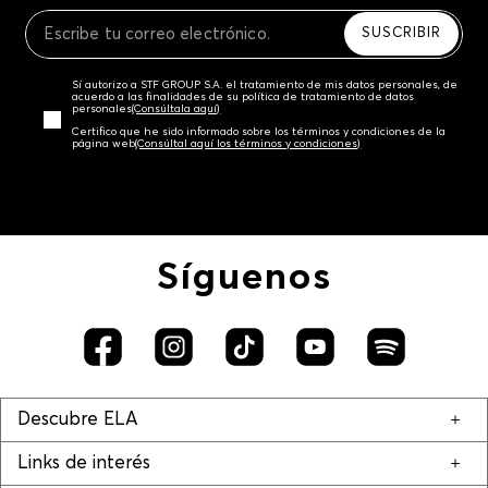
Recuerda que para el trámite del envío deberás
contactarte con un agente de servicio al cliente
SUSCRIBIR
quien te indicará los pasos a seguir y posteriormente
programará la recogida del producto en la dirección
Sí autorizo a STF GROUP S.A. el tratamiento de mis datos personales, de
acordada.
acuerdo a las finalidades de su política de tratamiento de datos
personales‎
(Consúltala aquí)
Certifico que he sido informado sobre los términos y condiciones de la
página web‎
(Consúltal aquí los términos y condiciones)
Síguenos
Descubre ELA
Links de interés