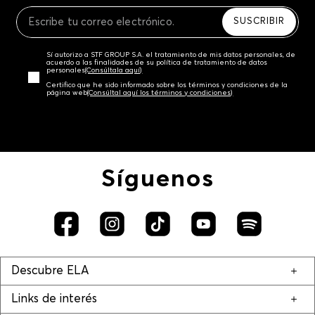
Recuerda que para el trámite del envío deberás
contactarte con un agente de servicio al cliente
SUSCRIBIR
quien te indicará los pasos a seguir y posteriormente
programará la recogida del producto en la dirección
Sí autorizo a STF GROUP S.A. el tratamiento de mis datos personales, de
acordada.
acuerdo a las finalidades de su política de tratamiento de datos
personales‎
(Consúltala aquí)
Certifico que he sido informado sobre los términos y condiciones de la
página web‎
(Consúltal aquí los términos y condiciones)
Síguenos
Descubre ELA
Links de interés