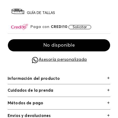
GUÍA DE TALLAS
Paga con
CREDI10
Solicitar
No disponible
Asesoría personalizada
Información del producto
Cuidados de la prenda
Métodos de pago
Tarjetas de crédito: Visa, Dinners, Master Card y
Envíos y devoluciones