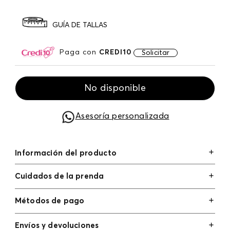
GUÍA DE TALLAS
Paga con
CREDI10
Solicitar
No disponible
Asesoría personalizada
Información del producto
Cuidados de la prenda
Métodos de pago
Tarjetas de crédito: Visa, Dinners, Master Card y
Envíos y devoluciones