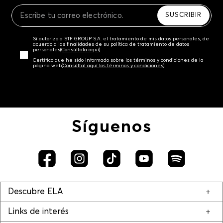
Recuerda que para el trámite del envío deberás
contactarte con un agente de servicio al cliente
SUSCRIBIR
quien te indicará los pasos a seguir y posteriormente
programará la recogida del producto en la dirección
Sí autorizo a STF GROUP S.A. el tratamiento de mis datos personales, de
acordada.
acuerdo a las finalidades de su política de tratamiento de datos
personales‎
(Consúltala aquí)
Certifico que he sido informado sobre los términos y condiciones de la
página web‎
(Consúltal aquí los términos y condiciones)
Síguenos
Descubre ELA
Links de interés