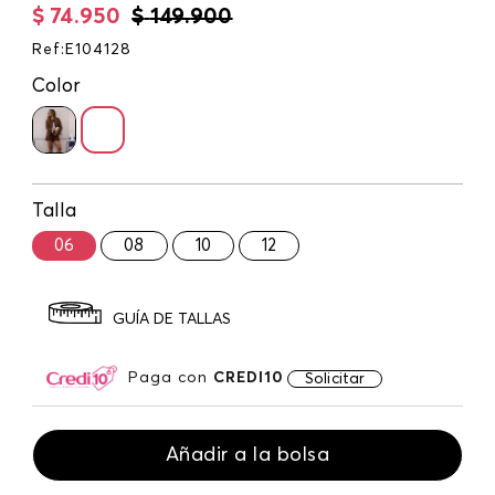
$
74
.
950
$
149
.
900
Ref
:
E104128
Color
Talla
06
08
10
12
GUÍA DE TALLAS
Paga con
CREDI10
Solicitar
Añadir a la bolsa