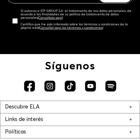
Sí autorizo a STF GROUP S.A. el tratamiento de mis datos personales, de
acuerdo a las finalidades de su política de tratamiento de datos
personales‎
(Consúltala aquí)
Certifico que he sido informado sobre los términos y condiciones de la
página web‎
(Consúltal aquí los términos y condiciones)
Síguenos
Descubre ELA
Links de interés
Políticas