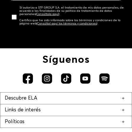
Sí autorizo a STF GROUP S.A. el tratamiento de mis datos personales, de
acuerdo a las finalidades de su política de tratamiento de datos
personales‎
(Consúltala aquí)
Certifico que he sido informado sobre los términos y condiciones de la
página web‎
(Consúltal aquí los términos y condiciones)
Síguenos
Descubre ELA
Links de interés
Políticas