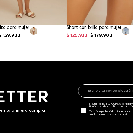
alto para mujer
Short con brillo para mujer
$
159
.
900
$
125
.
930
$
179
.
900
ETTER
Sí autorizo a STF GROUP S.A. el trat
finalidades de su política de tratam
 en tu primera compra
Certifico que he sido informado sobr
aquí los términos y condiciones)