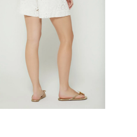
nuestr
Otros: 
En cual
tiendas
factura
luego 
(consul
nuestr
N
(15) dí
Devolu
utiliz
pedido 
embarg
adecua
se vea
transpo
del pr
llegas
product
asumido
Recuer