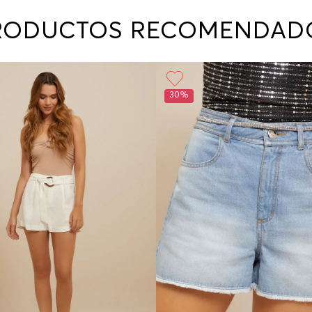
contact
te indi
RODUCTOS RECOMENDAD
program
acorda
30%