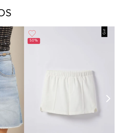
arte con un agente de servicio al cliente quien
cará los pasos a seguir y posteriormente
OS
ará la recogida del producto en la dirección
da.
Girl
50%
60%