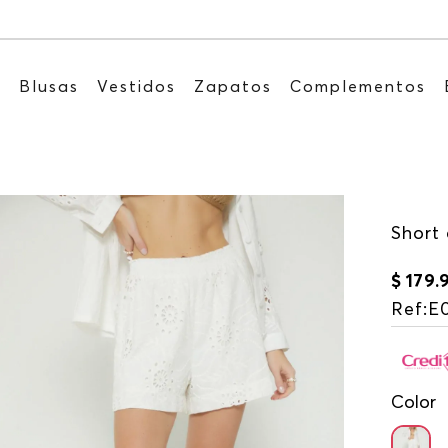
Recibe: 15%OFF suscribiéndote a nuestro NE
s
Blusas
Vestidos
Zapatos
Complementos
Short
$
179
.
Ref
:
E
Color