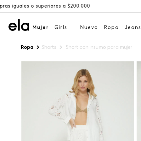
Mujer
Girls
Nuevo
Ropa
Jean
Ropa
Shorts
Short con insumo para mujer