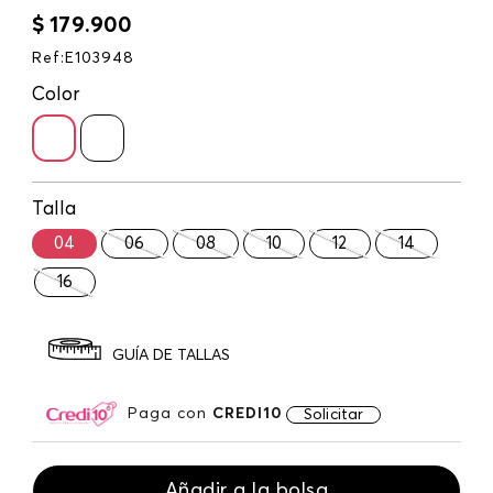
$
179
.
900
Ref
:
E103948
Color
Talla
04
06
08
10
12
14
16
GUÍA DE TALLAS
Paga con
CREDI10
Solicitar
Añadir a la bolsa