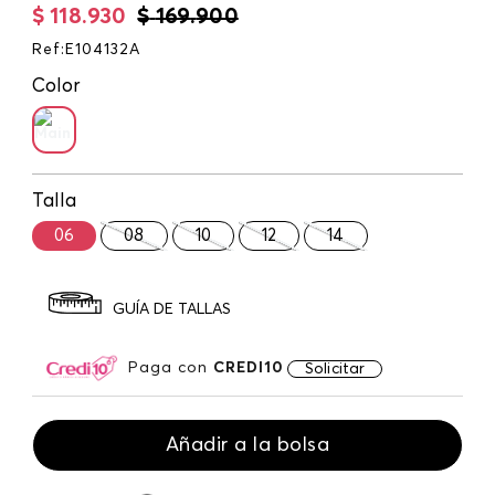
$
118
.
930
$
169
.
900
Ref
:
E104132A
Color
Talla
06
08
10
12
14
GUÍA DE TALLAS
Paga con
CREDI10
Solicitar
Añadir a la bolsa