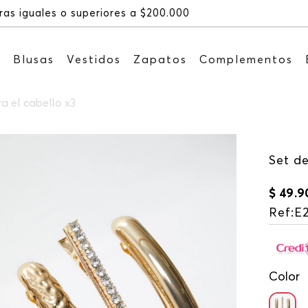
Recib
s
Blusas
Vestidos
Zapatos
Complementos
a el cabello x3
Set de
$
49
.
9
Ref
:
E
Color