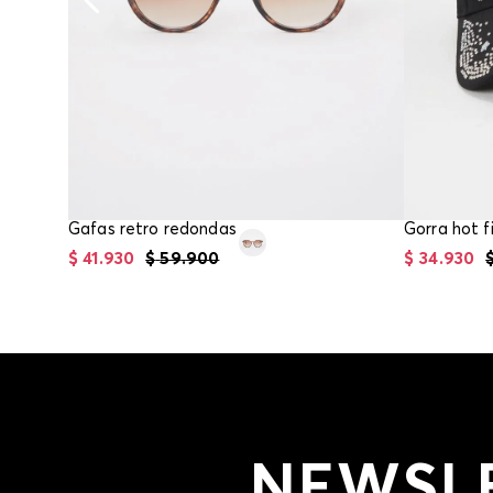
Gafas retro redondas
Gorra hot fi
$
41
.
930
$
59
.
900
$
34
.
930
NEWSL