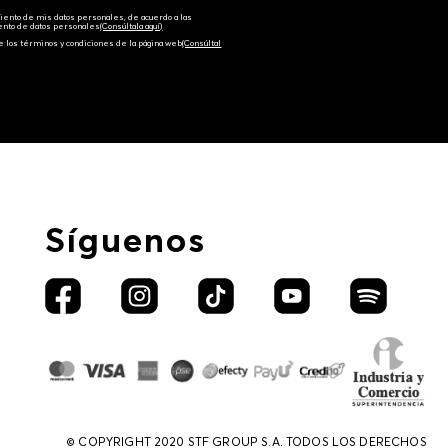
amiento de mis datos personales, de acuerdo a las
iento de datos personales‎
(Consúltala aquí)
e los términos y condiciones de la página web‎
(Consúltal
Síguenos
© COPYRIGHT 2020 STF GROUP S.A. TODOS LOS DERECHOS