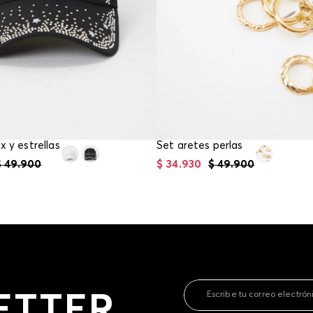
contact
te indi
program
acorda
x y estrellas
Set aretes perlas
$
49
.
900
$
34
.
930
$
49
.
900
ETTER