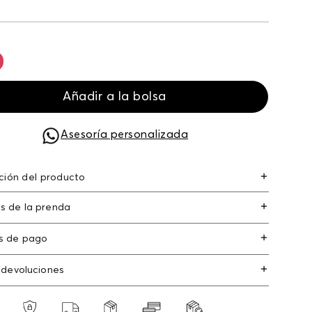
Añadir a la bolsa
Asesoría personalizada
ción del producto
inzas para el cabello x3 set de pinzas para el
s de la prenda
 x3
s de pago
s de crédito: Visa, Dinners, Master Card y
 devoluciones
an Express.
os
: Si deseas hacer el cambio de alguno de
s débito: Maestro, Electron.