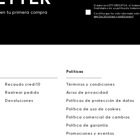
Sí autorizo a STF GROUP S.A. el trat
finalidades de su política de tratam
 en tu primera compra
Certifico que he sido informado sobr
aquí los términos y condiciones)
Políticas
Recaudo credi10
Términos y condiciones
Rastrear pedido
Aviso de privacidad
Devoluciones
Políticas de protección de datos
Política de uso de cookies
Política comercial de cambios
Política de garantía
Promociones y eventos