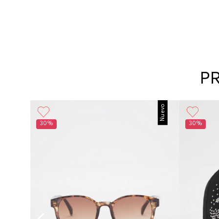
P
Nuevo
30%
30%