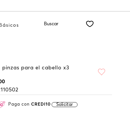
e: 15%OFF suscribiéndote a nuestro NEWSLETTER
Buscar
Básicos
 pinzas para el cabello x3
00
2110502
Paga con
CREDI10
Solicitar