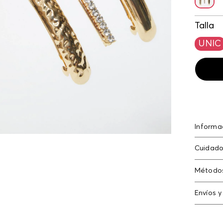
Talla
UNIC
Informa
Set de p
Cuidado
cabello
Método
Tarjeta
Envíos y
Americ
Cambi
Tarjeta