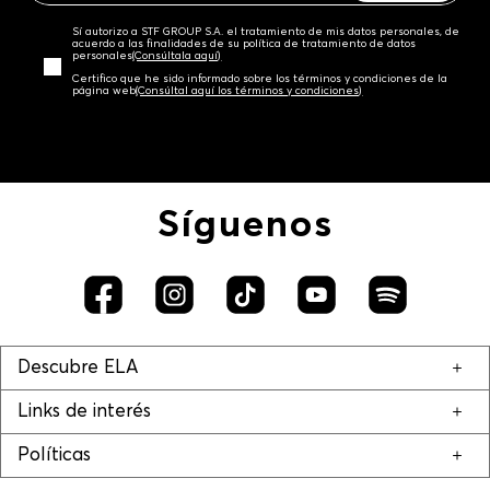
Sí autorizo a STF GROUP S.A. el tratamiento de mis datos personales, de
acuerdo a las finalidades de su política de tratamiento de datos
personales‎
(Consúltala aquí)
Certifico que he sido informado sobre los términos y condiciones de la
página web‎
(Consúltal aquí los términos y condiciones)
Síguenos
Descubre ELA
Links de interés
Políticas