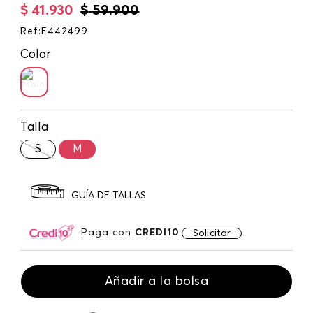
$
41
.
930
$
59
.
900
Ref
:
E442499
Color
Talla
S
M
GUÍA DE TALLAS
Paga con
CREDI10
Solicitar
Añadir a la bolsa