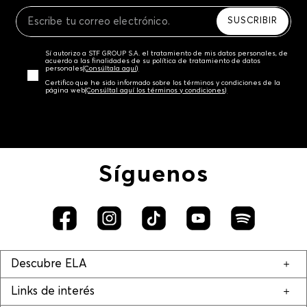
Recuerda que para el trámite del envío deberás
contactarte con un agente de servicio al cliente
SUSCRIBIR
quien te indicará los pasos a seguir y posteriormente
programará la recogida del producto en la dirección
Sí autorizo a STF GROUP S.A. el tratamiento de mis datos personales, de
acordada.
acuerdo a las finalidades de su política de tratamiento de datos
personales‎
(Consúltala aquí)
Certifico que he sido informado sobre los términos y condiciones de la
página web‎
(Consúltal aquí los términos y condiciones)
Síguenos
Descubre ELA
Links de interés