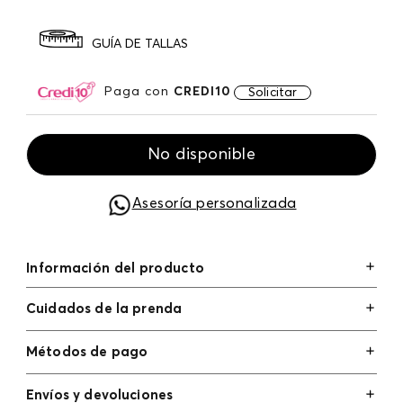
GUÍA DE TALLAS
Paga con
CREDI10
Solicitar
No disponible
Asesoría personalizada
Información del producto
Cuidados de la prenda
Métodos de pago
Tarjetas de crédito: Visa, Dinners, Master Card y
Envíos y devoluciones