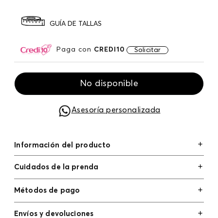
GUÍA DE TALLAS
Paga con
CREDI10
Solicitar
No disponible
Asesoría personalizada
Información del producto
Cuidados de la prenda
Métodos de pago
Tarjetas de crédito: Visa, Dinners, Master Card y
Envíos y devoluciones