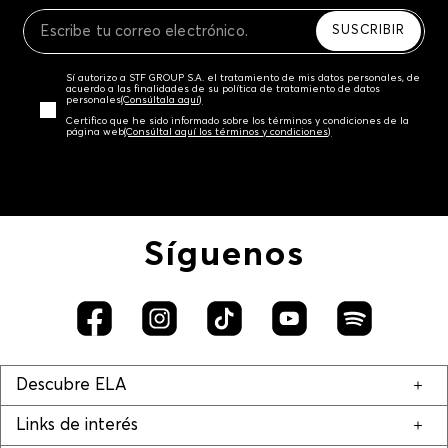
Recuerda que para el trámite del envío deberás
contactarte con un agente de servicio al cliente
SUSCRIBIR
quien te indicará los pasos a seguir y posteriormente
programará la recogida del producto en la dirección
Sí autorizo a STF GROUP S.A. el tratamiento de mis datos personales, de
acordada.
acuerdo a las finalidades de su política de tratamiento de datos
personales‎
(Consúltala aquí)
Certifico que he sido informado sobre los términos y condiciones de la
página web‎
(Consúltal aquí los términos y condiciones)
Síguenos
Descubre ELA
Links de interés