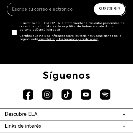
Recuerda que para el trámite del envío deberás
contactarte con un agente de servicio al cliente
SUSCRIBIR
quien te indicará los pasos a seguir y posteriormente
programará la recogida del producto en la dirección
Sí autorizo a STF GROUP S.A. el tratamiento de mis datos personales, de
acordada.
acuerdo a las finalidades de su política de tratamiento de datos
personales‎
(Consúltala aquí)
Certifico que he sido informado sobre los términos y condiciones de la
página web‎
(Consúltal aquí los términos y condiciones)
Síguenos
Descubre ELA
Links de interés