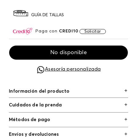
GUÍA DE TALLAS
Paga con
CREDI10
Solicitar
No disponible
Asesoría personalizada
Información del producto
Cuidados de la prenda
Métodos de pago
Tarjetas de crédito: Visa, Dinners, Master Card y
Envíos y devoluciones