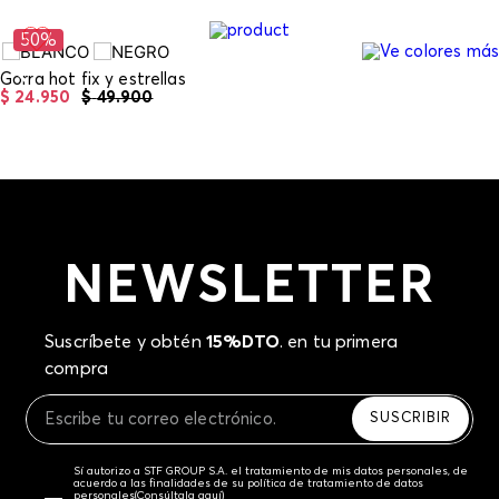
entregamos tu pedido o utilizar un empaque de tu
preferencia, sin embargo es importante que el
50%
empaque sea el adecuado según la naturaleza del
producto para que no se vea afectada su integridad
Gorra hot fix y estrellas
durante el proceso de transporte. El costo del
$
24
.
950
$
49
.
900
transporte del primer cambio del producto será
asumido por STF GROUP S.A si llegase a presentar
inconformidad con el mismo producto, los costos de
transporte adicionales serán asumidos por el cliente.
Recuerda que para el trámite del envío deberás
contactarte con un agente de servicio al cliente
quien te indicará los pasos a seguir y posteriormente
NEWSLETTER
programará la recogida del producto en la dirección
acordada.
Suscríbete y obtén
15%DTO
. en tu primera
compra
SUSCRIBIR
Sí autorizo a STF GROUP S.A. el tratamiento de mis datos personales, de
acuerdo a las finalidades de su política de tratamiento de datos
personales‎
(Consúltala aquí)