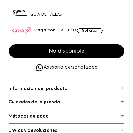
GUÍA DE TALLAS
Paga con
CREDI10
Solicitar
No disponible
Asesoría personalizada
Información del producto
Cuidados de la prenda
Métodos de pago
Tarjetas de crédito: Visa, Dinners, Master Card y
Envíos y devoluciones