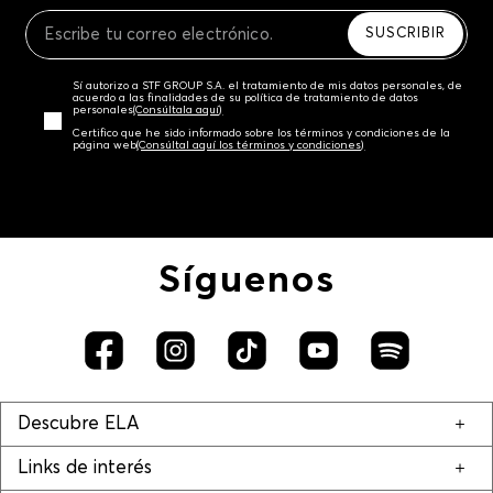
Recuerda que para el trámite del envío deberás
contactarte con un agente de servicio al cliente
SUSCRIBIR
quien te indicará los pasos a seguir y posteriormente
programará la recogida del producto en la dirección
Sí autorizo a STF GROUP S.A. el tratamiento de mis datos personales, de
acordada.
acuerdo a las finalidades de su política de tratamiento de datos
personales‎
(Consúltala aquí)
Certifico que he sido informado sobre los términos y condiciones de la
página web‎
(Consúltal aquí los términos y condiciones)
Síguenos
Descubre ELA
Links de interés