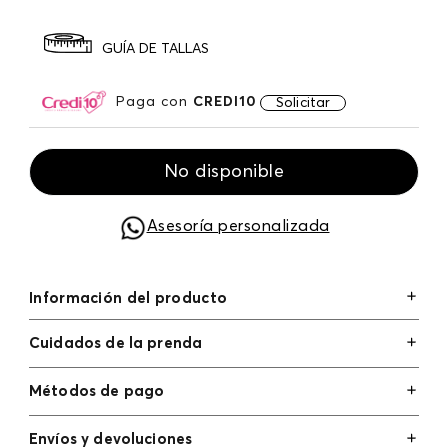
GUÍA DE TALLAS
Paga con
CREDI10
Solicitar
No disponible
Asesoría personalizada
Información del producto
Cuidados de la prenda
Métodos de pago
Tarjetas de crédito: Visa, Dinners, Master Card y
Envíos y devoluciones