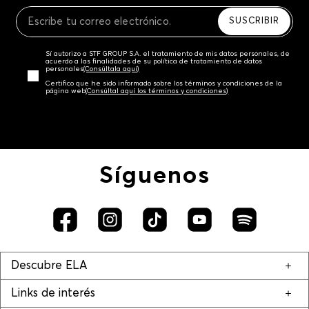
Recuerda que para el trámite del envío deberás
contactarte con un agente de servicio al cliente
SUSCRIBIR
quien te indicará los pasos a seguir y posteriormente
programará la recogida del producto en la dirección
Sí autorizo a STF GROUP S.A. el tratamiento de mis datos personales, de
acordada.
acuerdo a las finalidades de su política de tratamiento de datos
personales‎
(Consúltala aquí)
Certifico que he sido informado sobre los términos y condiciones de la
página web‎
(Consúltal aquí los términos y condiciones)
Síguenos
Descubre ELA
Links de interés