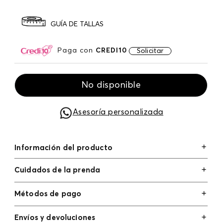
GUÍA DE TALLAS
Paga con
CREDI10
Solicitar
No disponible
Asesoría personalizada
Información del producto
Cuidados de la prenda
Métodos de pago
Tarjetas de crédito: Visa, Dinners, Master Card y
Envíos y devoluciones