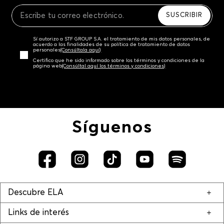
Recuerda que para el trámite del envío deberás
contactarte con un agente de servicio al cliente
SUSCRIBIR
quien te indicará los pasos a seguir y posteriormente
programará la recogida del producto en la dirección
Sí autorizo a STF GROUP S.A. el tratamiento de mis datos personales, de
acordada.
acuerdo a las finalidades de su política de tratamiento de datos
personales‎
(Consúltala aquí)
Certifico que he sido informado sobre los términos y condiciones de la
página web‎
(Consúltal aquí los términos y condiciones)
Síguenos
Descubre ELA
Links de interés