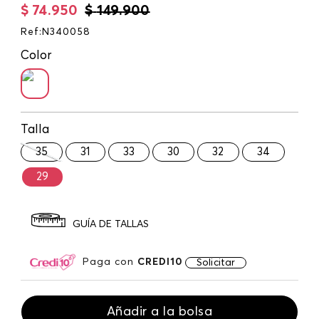
$
74
.
950
$
149
.
900
Ref
:
N340058
Color
Talla
35
31
33
30
32
34
29
GUÍA DE TALLAS
Paga con
CREDI10
Solicitar
Añadir a la bolsa