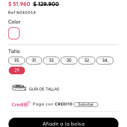
$
51
.
960
$
129
.
900
Ref
:
N340054
Color
Talla
35
31
33
30
32
34
29
GUÍA DE TALLAS
Paga con
CREDI10
Solicitar
Añadir a la bolsa