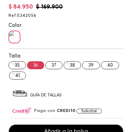
$
84
.
950
$
169
.
900
Ref
:
E342056
Color
Talla
35
36
37
38
39
40
41
GUÍA DE TALLAS
Paga con
CREDI10
Solicitar
Añadir a la bolsa