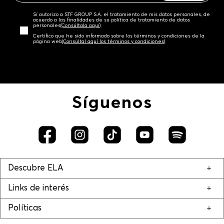
Sí autorizo a STF GROUP S.A. el tratamiento de mis datos personales, de
acuerdo a las finalidades de su política de tratamiento de datos
personales‎
(Consúltala aquí)
Certifico que he sido informado sobre los términos y condiciones de la
página web‎
(Consúltal aquí los términos y condiciones)
Síguenos
Descubre ELA
Links de interés
Políticas