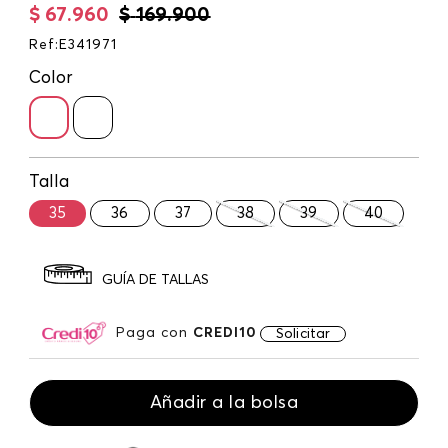
$
67
.
960
$
169
.
900
Ref
:
E341971
Color
Talla
35
36
37
38
39
40
GUÍA DE TALLAS
Paga con
CREDI10
Solicitar
Añadir a la bolsa