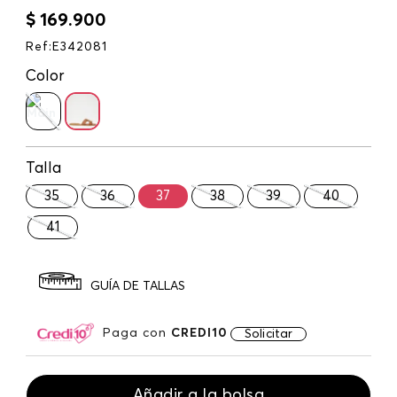
$
169
.
900
Ref
:
E342081
Color
Talla
35
36
37
38
39
40
41
GUÍA DE TALLAS
Paga con
CREDI10
Solicitar
Añadir a la bolsa