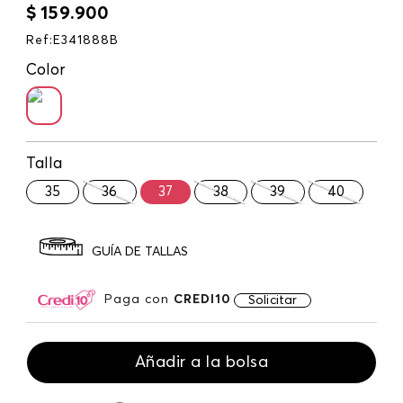
$
159
.
900
Ref
:
E341888B
Color
Talla
35
36
37
38
39
40
GUÍA DE TALLAS
Paga con
CREDI10
Solicitar
Añadir a la bolsa