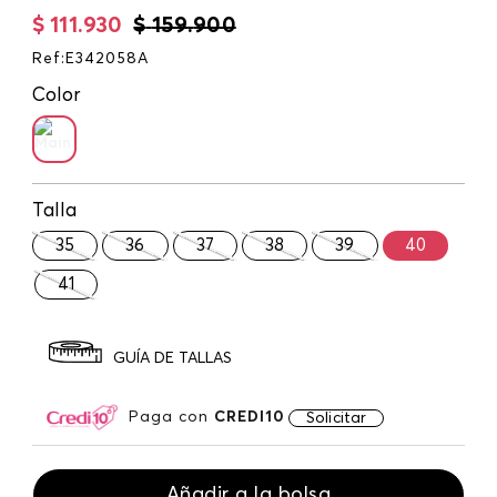
$
111
.
930
$
159
.
900
Ref
:
E342058A
Color
Talla
35
36
37
38
39
40
41
GUÍA DE TALLAS
Paga con
CREDI10
Solicitar
Añadir a la bolsa