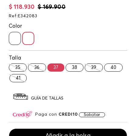
$
118
.
930
$
169
.
900
Ref
:
E342083
Color
Talla
35
36
37
38
39
40
41
GUÍA DE TALLAS
Paga con
CREDI10
Solicitar
Añadir a la bolsa