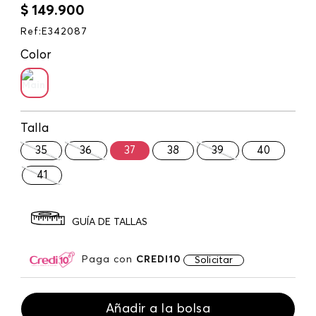
$
149
.
900
Ref
:
E342087
Color
Talla
35
36
37
38
39
40
41
GUÍA DE TALLAS
Paga con
CREDI10
Solicitar
Añadir a la bolsa