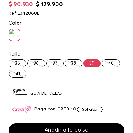
$
90
.
930
$
129
.
900
Ref
:
E342060B
Color
Talla
35
36
37
38
39
40
41
GUÍA DE TALLAS
Paga con
CREDI10
Solicitar
Añadir a la bolsa