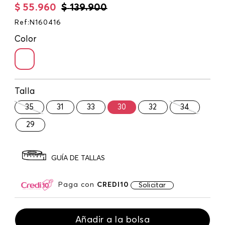
$
55
.
960
$
139
.
900
Ref
:
N160416
Color
Talla
35
31
33
30
32
34
29
GUÍA DE TALLAS
Paga con
CREDI10
Solicitar
Añadir a la bolsa