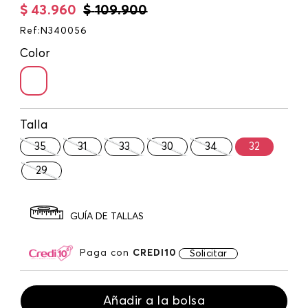
$
43
.
960
$
109
.
900
Ref
:
N340056
Color
Talla
35
31
33
30
34
32
29
GUÍA DE TALLAS
Paga con
CREDI10
Solicitar
Añadir a la bolsa