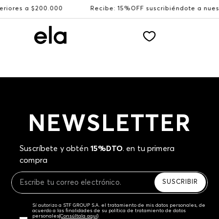
ores a $200.000
Recibe: 15%OFF suscribiéndote a nuest
NEWSLETTER
Suscríbete y obtén
15%DTO
. en tu primera
compra
SUSCRIBIR
Sí autorizo a STF GROUP S.A. el tratamiento de mis datos personales, de
acuerdo a las finalidades de su política de tratamiento de datos
personales‎
(Consúltala aquí)