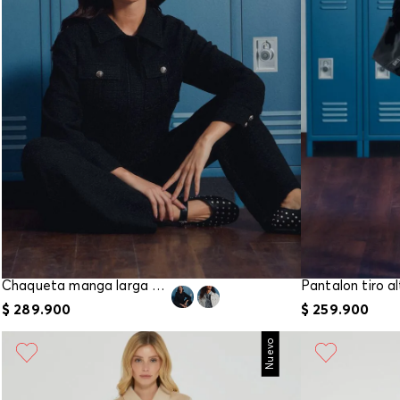
Chaqueta manga larga para mujer
$
289
.
900
$
259
.
900
Nuevo