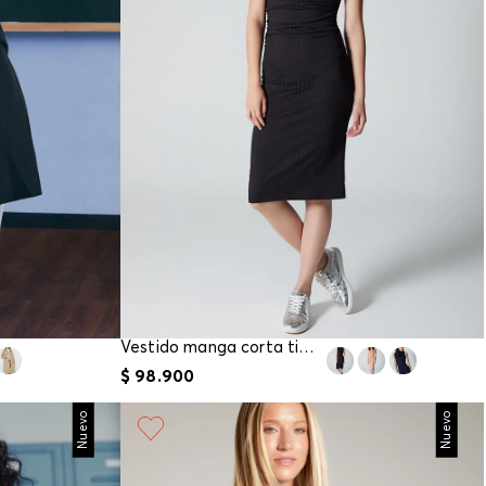
Vestido manga corta tipo columna para mujer
$
98
.
900
Nuevo
Nuevo