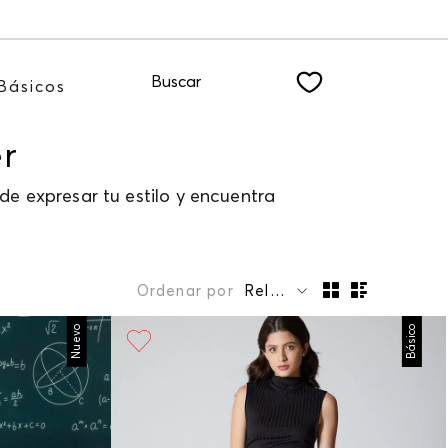
R
Buscar
Básicos
r
e expresar tu estilo y encuentra
Ordenar por
Relevancia
Nuevo
Básico