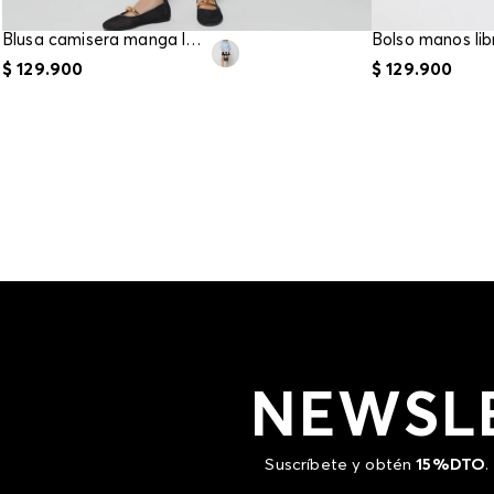
Blusa camisera manga larga para mujer
$
129
.
900
$
129
.
900
NEWSL
Suscríbete y obtén
15%DTO
.