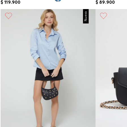
$
119
.
900
$
89
.
900
Nuevo