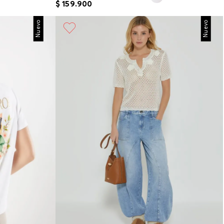
$
159
.
900
Nuevo
Nuevo