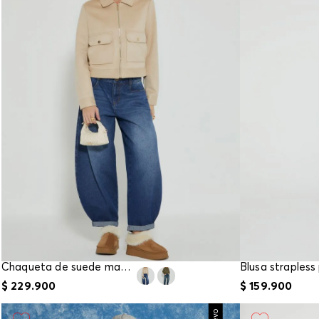
Chaqueta de suede manga larga
Blusa strapless
$
229
.
900
$
159
.
900