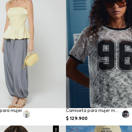
 para mujer
Camiseta para mujer manga corta
$
129
.
900