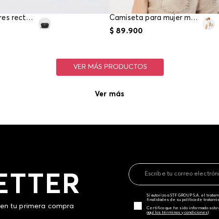
Bolso manos libres rectangular
Camiseta para mujer manga corta
$
89
.
900
Ver más
ETTER
Sí autorizo a STF GROUP S.A. el trat
finalidades de su política de tratam
 en tu primera compra
Certifico que he sido informado sobr
aquí los términos y condiciones)