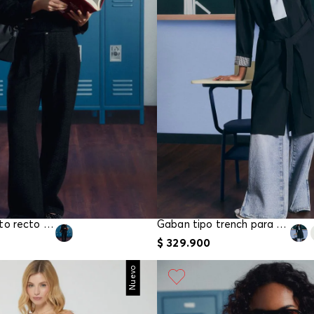
Pantalon tiro alto recto para mujer
Gaban tipo trench para mujer
$
329
.
900
Nuevo