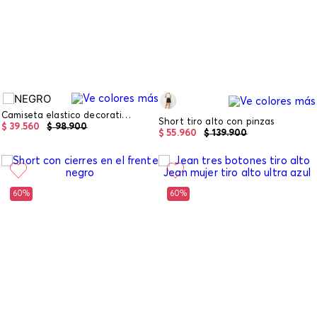
Camiseta elastico decorativo en cintura
Short tiro alto con pinzas
$
39
.
560
$
98
.
900
$
55
.
960
$
139
.
900
60%
60%