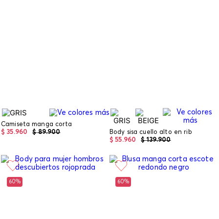
Camiseta manga corta
$
35
.
960
$
89
.
900
Body sisa cuello alto en rib
$
55
.
960
$
139
.
900
60%
60%