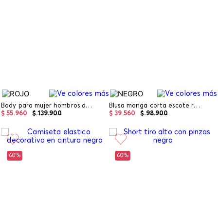
Body para mujer hombros descubiertos
Blusa manga corta escote redondo
$
55
.
960
$
139
.
900
$
39
.
560
$
98
.
900
60%
60%