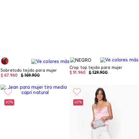
Crop top tejido para mujer
Sobretodo tejido para mujer
$
51
.
960
$
129
.
900
$
67
.
960
$
169
.
900
60%
60%