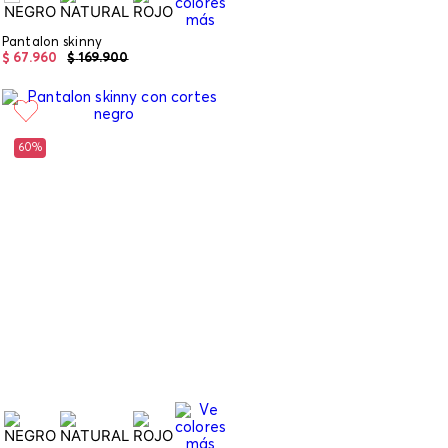
Pantalon skinny
$
67
.
960
$
169
.
900
60%