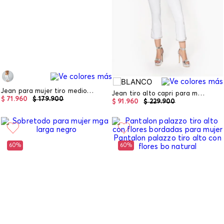
Jean para mujer tiro medio capri
Jean tiro alto capri para mujer
$
71
.
960
$
179
.
900
$
91
.
960
$
229
.
900
60%
60%