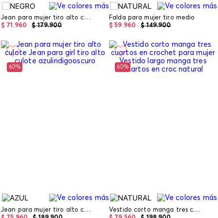
Jean para mujer tiro alto capri
Falda para mujer tiro medio
$
71
.
960
$
179
.
900
$
59
.
960
$
149
.
900
60%
60%
Jean para mujer tiro alto culote
Vestido corto manga tres cuartos en crochet para mujer
$
75
.
960
$
189
.
900
$
79
.
560
$
198
.
900