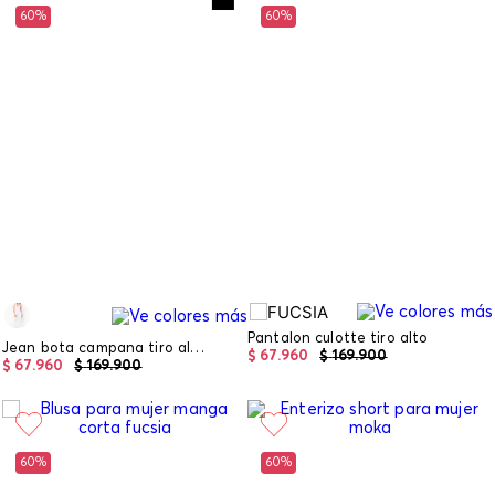
60%
60%
Pantalon culotte tiro alto
Jean bota campana tiro alto blanco basic
$
67
.
960
$
169
.
900
$
67
.
960
$
169
.
900
60%
60%