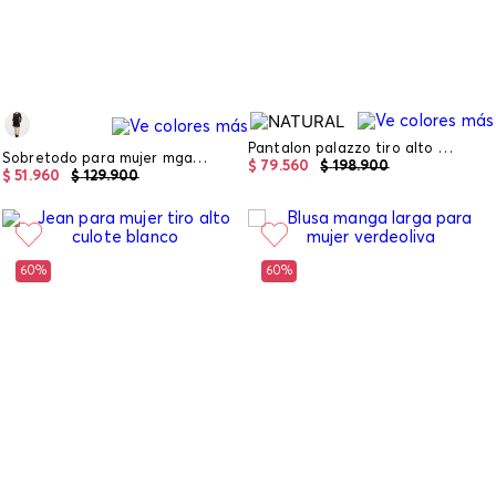
Pantalon palazzo tiro alto con flores bordadas para mujer
Sobretodo para mujer mga larga
$
79
.
560
$
198
.
900
$
51
.
960
$
129
.
900
60%
60%