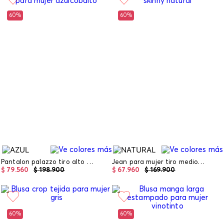
60%
60%
Pantalon palazzo tiro alto para mujer
Jean para mujer tiro medio skinny
$
79
.
560
$
198
.
900
$
67
.
960
$
169
.
900
60%
60%