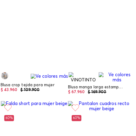
Blusa crop tejida para mujer
Blusa manga larga estampado para mujer
$
43
.
960
$
109
.
900
$
67
.
960
$
169
.
900
60%
60%