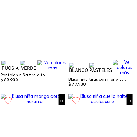
Pantalon niña tiro alto
Blusa niña tiras con moño en frente
$
89
.
900
$
79
.
900
Girl
Girl