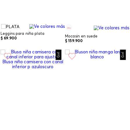
Leggins para niña plata
Mocasin en suede
$
69
.
900
$
159
.
900
Girl
Girl