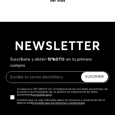
Ver más
NEWSLETTER
Suscríbete y obtén
15%DTO
. en tu primera
compra
SUSCRIBIR
Sí autorizo a STF GROUP S.A. el tratamiento de mis datos personales, de
acuerdo a las finalidades de su política de tratamiento de datos
personales‎
(Consúltala aquí)
Certifico que he sido informado sobre los términos y condiciones de la
página web‎
(Consúltal aquí los términos y condiciones)