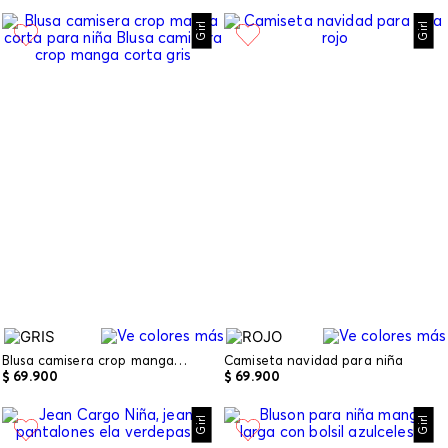
Girl
Girl
Blusa camisera crop manga corta para niña
Camiseta navidad para niña
$
69
.
900
$
69
.
900
Girl
Girl