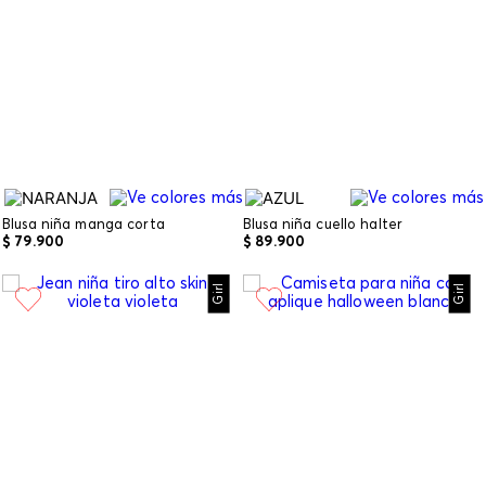
Blusa niña manga corta
Blusa niña cuello halter
$
79
.
900
$
89
.
900
Girl
Girl