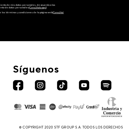
amiento de mis datos personales, de acuerdo a las
iento de datos personales‎
(Consúltala aquí)
e los términos y condiciones de la página web‎
(Consúltal
Síguenos
© COPYRIGHT 2020 STF GROUP S.A. TODOS LOS DERECHOS