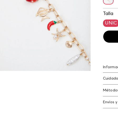
Talla
UNIC
Informa
Pulsera 
Cuidado
figuras
Método
Tarjeta
Envíos y
Americ
Cambi
Tarjeta