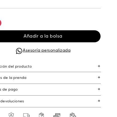
Añadir a la bolsa
Asesoría personalizada
ción del producto
dijes diferentes figuras pulsera dijes diferentes
s de la prenda
s de pago
s de crédito: Visa, Dinners, Master Card y
 devoluciones
an Express.
os
: Si deseas hacer el cambio de alguno de
s débito: Maestro, Electron.