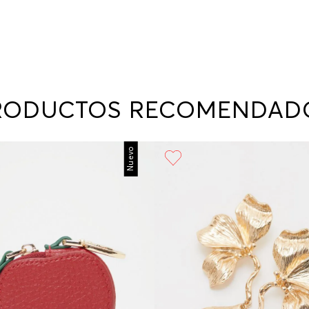
nuestr
Otros: 
En cual
tiendas
factura
luego 
(consul
nuestr
RODUCTOS RECOMENDAD
(15) dí
Devolu
utiliz
Nuevo
pedido 
embarg
adecua
se vea
transpo
del pr
llegas
product
asumido
Recuer