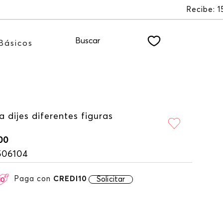
ote a nuestro NEWSLETTER
Buscar
Básicos
a dijes diferentes figuras
00
506104
Paga con
CREDI10
Solicitar