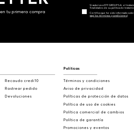
Sí autorizo a STF GROUP S.A. el trat
finalidades de su política de tratam
 en tu primera compra
Certifico que he sido informado sobr
aquí los términos y condiciones)
Políticas
Recaudo credi10
Términos y condiciones
Rastrear pedido
Aviso de privacidad
Devoluciones
Políticas de protección de datos
Política de uso de cookies
Política comercial de cambios
Política de garantía
Promociones y eventos