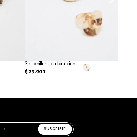
arte con un agente de servicio al cliente quien
cará los pasos a seguir y posteriormente
ará la recogida del producto en la dirección
da.
Set anillos combinacion materiales
$
39
.
900
$
39
.
90
SUSCRIBIR