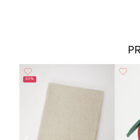
P
50%