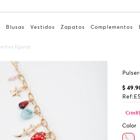
Recibe: 15%OFF suscribiénd
s
Blusas
Vestidos
Zapatos
Complementos
rentes figuras
Pulser
$
49
.
9
Ref
:
E
Color