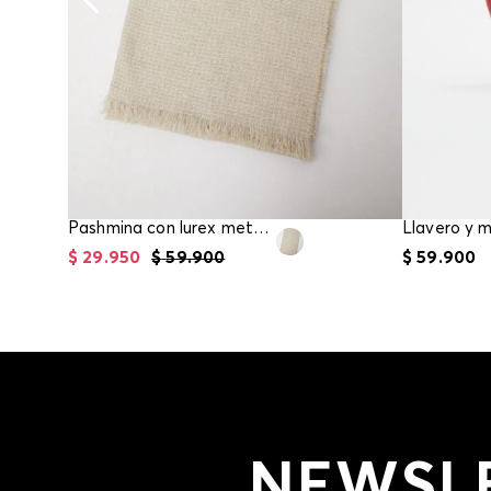
Pashmina con lurex metalizado con flecos
$
29
.
950
$
59
.
900
$
59
.
900
NEWSL