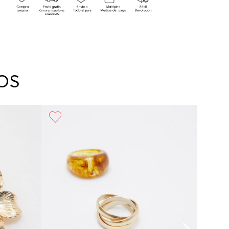
os productos, lo puedes hacer de dos maneras:
Pago bancario y Efecty.
quiera de nuestras tiendas ELA del país excepto
 ubicadas en Falabella y outlets; presentando tu
 de compra, en un plazo calendario de (30) días
de la fecha en que fue efectuada la compra,
ta aquí la tienda más cercana) o a través de
a página web
www.ela.com.co
, en un plazo de
OS
as calendario luego de la entrega del producto.
ción
: Para hacer la devolución del envío puedes
ar el mismo empaque en que te entregamos tu
o utilizar un empaque de tu preferencia, sin
o es importante que el empaque sea el
do según la naturaleza del producto para que no
 afectada su integridad durante el proceso de
rte. El costo del transporte del primer cambio
oducto será asumido por STF GROUP S.A si
e a presentar inconformidad con el mismo
o, los costos de transporte adicionales serán
s por el cliente.
da que para el trámite del envío deberás