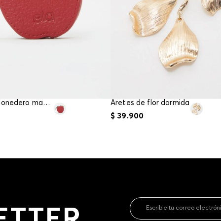
contact
te indi
program
acorda
Llavero y monedero manzana
Aretes de flor dormida
$
39
.
900
ETTER