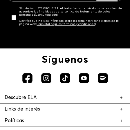
Sí autorizo a STF GROUP S.A. el tratamiento de mis datos personales, de
acuerdo a las finalidades de su política de tratamiento de datos
personales‎
(Consúltala aquí)
Certifico que he sido informado sobre los términos y condiciones de la
página web‎
(Consúltal aquí los términos y condiciones)
Síguenos
Descubre ELA
Links de interés
Políticas