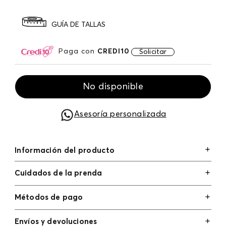
GUÍA DE TALLAS
Paga con
CREDI10
Solicitar
No disponible
Asesoría personalizada
Información del producto
Cuidados de la prenda
Métodos de pago
Tarjetas de crédito: Visa, Dinners, Master Card y
Envíos y devoluciones