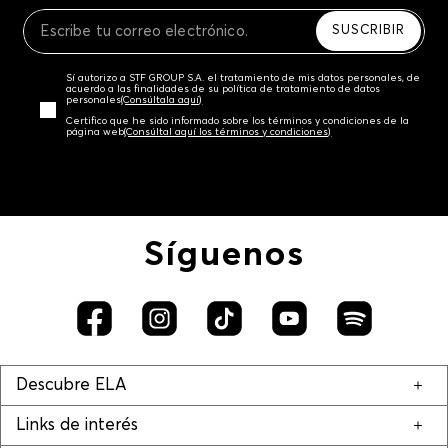
Recuerda que para el trámite del envío deberás
contactarte con un agente de servicio al cliente
SUSCRIBIR
quien te indicará los pasos a seguir y posteriormente
programará la recogida del producto en la dirección
Sí autorizo a STF GROUP S.A. el tratamiento de mis datos personales, de
acordada.
acuerdo a las finalidades de su política de tratamiento de datos
personales‎
(Consúltala aquí)
Certifico que he sido informado sobre los términos y condiciones de la
página web‎
(Consúltal aquí los términos y condiciones)
Síguenos
Descubre ELA
Links de interés