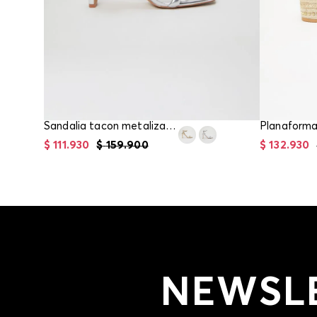
Sandalia tacon metalizada
Planaforma
$
111
.
930
$
159
.
900
$
132
.
930
NEWSL