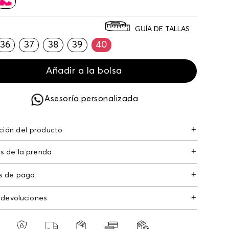
GUÍA DE TALLAS
36
37
38
39
40
Añadir a la bolsa
Asesoría personalizada
ción del producto
rma renovada en satín con herraje
s de la prenda
s de pago
s de crédito: Visa, Dinners, Master Card y
 devoluciones
an Express.
os
: Si deseas hacer el cambio de alguno de
s débito: Maestro, Electron.