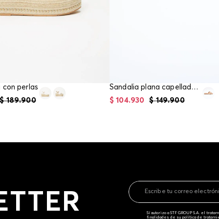
 con perlas
Sandalia plana capellada tejida
$
189
.
900
$
104
.
930
$
149
.
900
ETTER
Sí autorizo a STF GROUP S.A. el trat
finalidades de su política de tratam