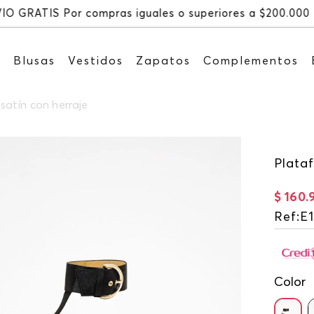
Recibe: 15%OFF
s
Blusas
Vestidos
Zapatos
Complementos
atín con herraje
Plata
$
160
.
Ref
:
E1
Color