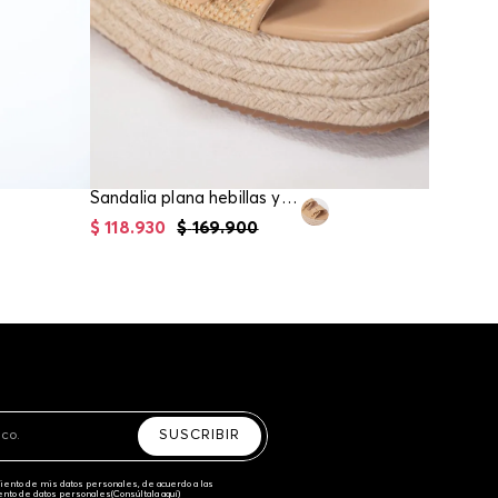
Sandalia plana hebillas y lurex
$
118
.
930
$
169
.
900
$
118
.
93
SUSCRIBIR
amiento de mis datos personales, de acuerdo a las
iento de datos personales‎
(Consúltala aquí)