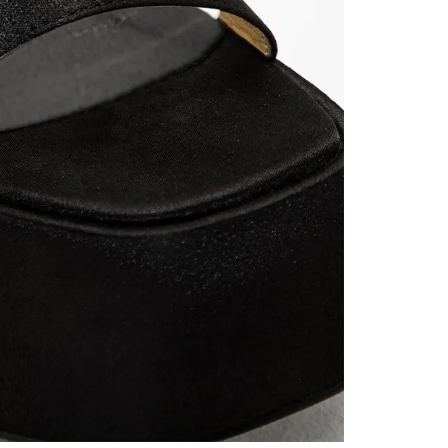
contact
te indi
program
acorda