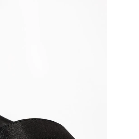
nuestr
Otros: 
En cual
tiendas
factura
luego 
(consul
nuestr
(15) dí
Devolu
utiliz
pedido 
embarg
adecua
se vea
transpo
del pr
llegas
product
asumido
Recuer