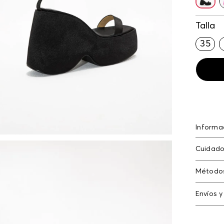
Talla
35
Informa
Platafo
Cuidado
Método
Tarjeta
Envíos y
Americ
Cambi
Tarjeta