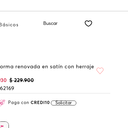
 suscribiéndote a nuestro NEWSLETTER
Buscar
Básicos
forma renovada en satín con herraje
930
$
229
.
900
62169
Paga con
CREDI10
Solicitar