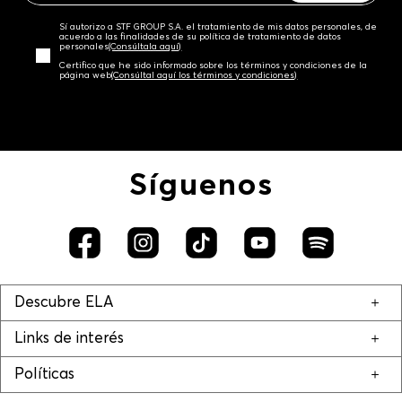
Sí autorizo a STF GROUP S.A. el tratamiento de mis datos personales, de
acuerdo a las finalidades de su política de tratamiento de datos
personales‎
(Consúltala aquí)
Certifico que he sido informado sobre los términos y condiciones de la
página web‎
(Consúltal aquí los términos y condiciones)
Síguenos
Descubre ELA
Links de interés
Políticas