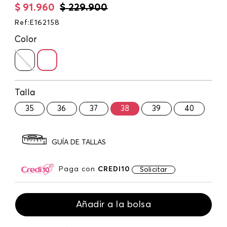
$
91
.
960
$
229
.
900
Ref
:
E162158
Color
Talla
35
36
37
38
39
40
GUÍA DE TALLAS
Paga con
CREDI10
Solicitar
Añadir a la bolsa