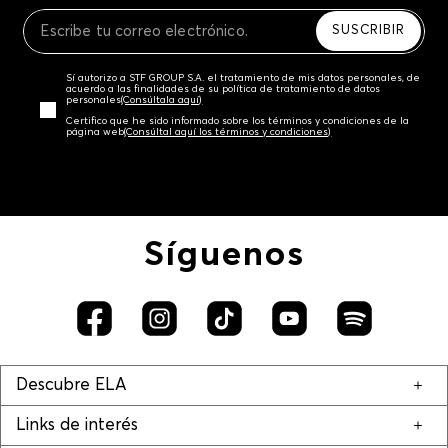
Recuerda que para el trámite del envío deberás
contactarte con un agente de servicio al cliente
SUSCRIBIR
quien te indicará los pasos a seguir y posteriormente
programará la recogida del producto en la dirección
Sí autorizo a STF GROUP S.A. el tratamiento de mis datos personales, de
acordada.
acuerdo a las finalidades de su política de tratamiento de datos
personales‎
(Consúltala aquí)
Certifico que he sido informado sobre los términos y condiciones de la
página web‎
(Consúltal aquí los términos y condiciones)
Síguenos
Descubre ELA
Links de interés