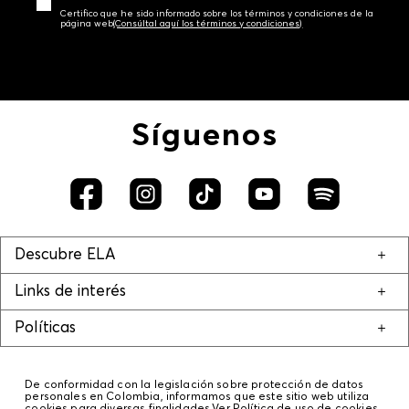
Certifico que he sido informado sobre los términos y condiciones de la
página web‎
(Consúltal aquí los términos y condiciones)
Síguenos
Descubre ELA
Links de interés
Políticas
De conformidad con la legislación sobre protección de datos
personales en Colombia, informamos que este sitio web utiliza
cookies para diversas finalidades.
Ver Política de uso de cookies.