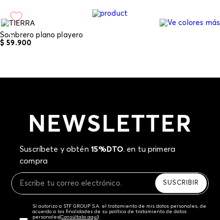
entregamos tu pedido o utilizar un empaque de tu
preferencia, sin embargo es importante que el
empaque sea el adecuado según la naturaleza del
producto para que no se vea afectada su integridad
Sombrero plano playero
durante el proceso de transporte. El costo del
$
59
.
900
transporte del primer cambio del producto será
asumido por STF GROUP S.A si llegase a presentar
inconformidad con el mismo producto, los costos de
transporte adicionales serán asumidos por el cliente.
Recuerda que para el trámite del envío deberás
contactarte con un agente de servicio al cliente
quien te indicará los pasos a seguir y posteriormente
NEWSLETTER
programará la recogida del producto en la dirección
acordada.
Suscríbete y obtén
15%DTO
. en tu primera
compra
SUSCRIBIR
Sí autorizo a STF GROUP S.A. el tratamiento de mis datos personales, de
acuerdo a las finalidades de su política de tratamiento de datos
personales‎
(Consúltala aquí)