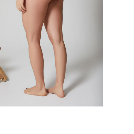
nuestr
Otros: 
En cual
tiendas
factura
luego 
(consul
nuestr
(15) dí
Devolu
N
utiliz
pedido 
embarg
adecua
se vea
transpo
del pr
llegas
product
asumido
Recuer