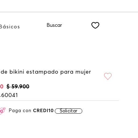
ro NEWSLETTER
Buscar
Básicos
 de bikini estampado para mujer
30
$
59
.
900
460041
Paga con
CREDI10
Solicitar