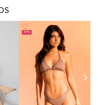
arte con un agente de servicio al cliente quien
cará los pasos a seguir y posteriormente
OS
ará la recogida del producto en la dirección
da.
30%
30%