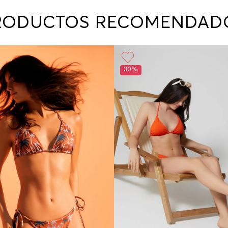
contact
te indi
RODUCTOS RECOMENDAD
program
acorda
30%