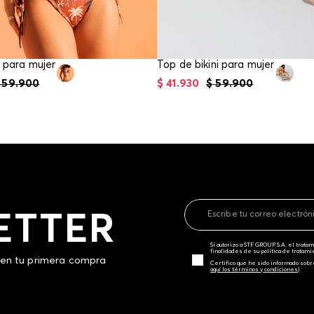
i para mujer
Top de bikini para mujer
59
.
900
$
41
.
930
$
59
.
900
ETTER
Sí autorizo a STF GROUP S.A. el trat
finalidades de su política de tratam
 en tu primera compra
Certifico que he sido informado sobr
aquí los términos y condiciones)