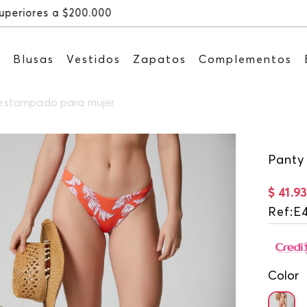
Recibe: 15%OFF suscribiéndote a nuest
s
Blusas
Vestidos
Zapatos
Complementos
i estampado para mujer
Panty
$
41
.
9
Ref
:
E
Color