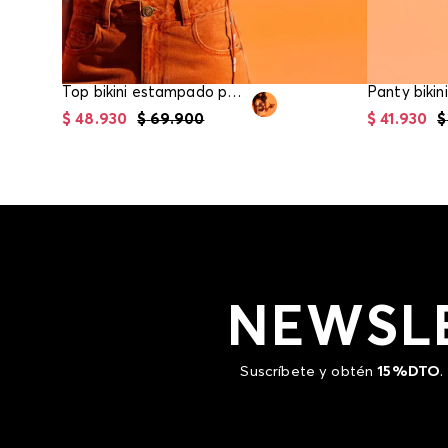
Top bikini estampado para mujer
Panty bikin
$
48
.
930
$
69
.
900
$
41
.
930
$
NEWSL
Suscríbete y obtén
15%DTO
.