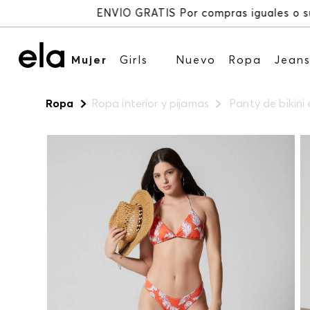
Mujer
Girls
Nuevo
Ropa
Jean
Ropa
Ropa interior y pijamas
Panty de bikin