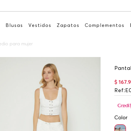
Recibe: 15%OFF suscribiéndote a nuestro NEWSLETT
s
Blusas
Vestidos
Zapatos
Complementos
edio para mujer
Panta
$
167
.
9
Ref
:
E
Color