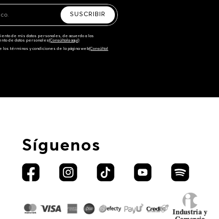
SUSCRIBIR
amiento de mis datos personales, de acuerdo a las
iento de datos personales‎
(Consúltala aquí)
e los términos y condiciones de la página web‎
(Consúltal
Síguenos