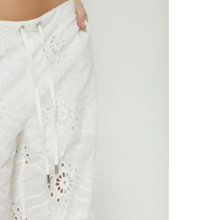
contact
te indi
program
acorda