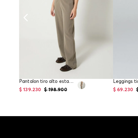
Pantalon tiro alto estampado para mujer
$
139
.
230
$
198
.
900
$
69
.
230