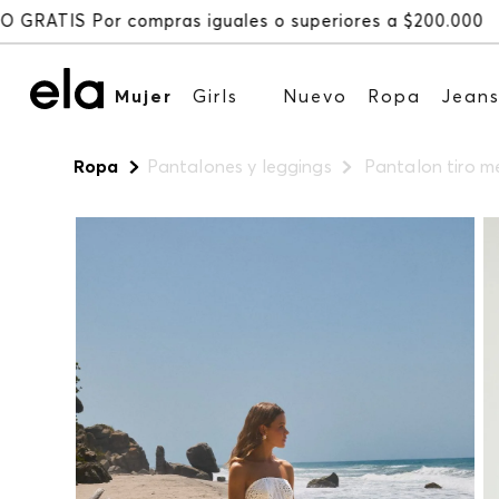
Mujer
Girls
Nuevo
Ropa
Jean
Ropa
Pantalones y leggings
Pantalon tiro m