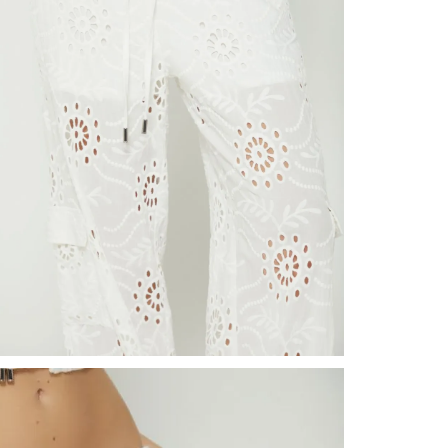
nuestr
Otros: 
En cual
tiendas
factura
luego 
(consul
nuestr
N
(15) dí
Devolu
utiliz
pedido 
embarg
adecua
se vea
transpo
del pr
llegas
product
asumido
Recuer