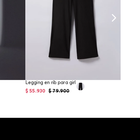
Legging en rib para girl
$
55
.
930
$
79
.
900
$
132
.
93