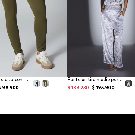
Leggings tiro alto con resorte para muje
Pantalon tiro medio para mujer
$
98
.
900
$
139
.
230
$
198
.
900