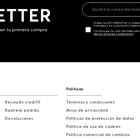
ETTER
Sí autorizo a STF GROUP S.A. el trat
finalidades de su política de tratam
 en tu primera compra
Certifico que he sido informado sobr
aquí los términos y condiciones)
Políticas
Recaudo credi10
Términos y condiciones
Rastrear pedido
Aviso de privacidad
Devoluciones
Políticas de protección de datos
Política de uso de cookies
Política comercial de cambios