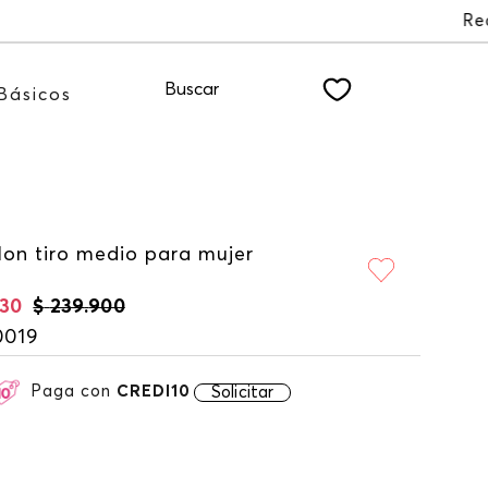
ER
Buscar
Básicos
lon tiro medio para mujer
30
$
239
.
900
0019
Paga con
CREDI10
Solicitar