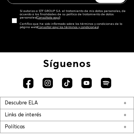
Sí autorizo a STF GROUP S.A. el tratamiento de mis datos personales, de
acuerdo a las finalidades de su política de tratamiento de datos
personales‎
(Consúltala aquí)
Certifico que he sido informado sobre los términos y condiciones de la
página web‎
(Consúltal aquí los términos y condiciones)
Síguenos
Descubre ELA
Links de interés
Políticas