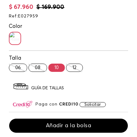
$
67
.
960
$
169
.
900
Ref
:
E027959
Color
Talla
06
08
10
12
GUÍA DE TALLAS
Paga con
CREDI10
Solicitar
Añadir a la bolsa