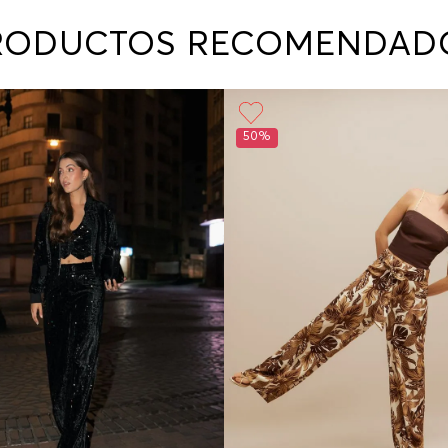
contact
te indi
RODUCTOS RECOMENDAD
program
acorda
50%