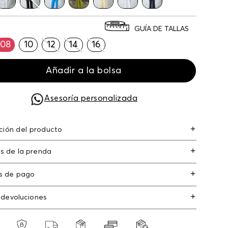
GUÍA DE TALLAS
08
10
12
14
16
Añadir a la bolsa
Asesoría personalizada
ción del producto
 tiro medio con pretina elastica para mujer lino
s de la prenda
ón 45% 55.00% lino/linen45.00% rayón/rayon
s de pago
s de crédito: Visa, Dinners, Master Card y
 devoluciones
an Express.
os
: Si deseas hacer el cambio de alguno de
s débito: Maestro, Electron.