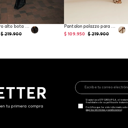
Pantalon tiro alto bota recta para mujer
Pantalon palazzo para mujer
$
219
.
900
$
109
.
950
$
219
.
900
ETTER
Sí autorizo a STF GROUP S.A. el trat
finalidades de su política de tratam
 en tu primera compra
Certifico que he sido informado sobr
aquí los términos y condiciones)