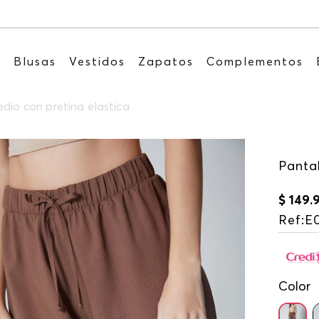
Recibe: 15%OFF suscribiéndote a nuestro N
s
Blusas
Vestidos
Zapatos
Complementos
dio con pretina elastica
Pantal
$
149
.
Ref
:
E
Color