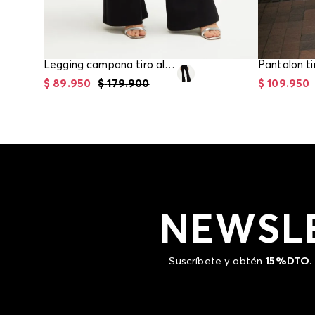
Legging campana tiro alto para mujer
$
89
.
950
$
179
.
900
$
109
.
950
NEWSL
Suscríbete y obtén
15%DTO
.