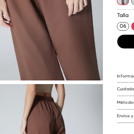
Talla
06
Informa
Pantalon
Cuidado
55% ray
Método
Tarjeta
Envíos y
Americ
Cambi
Tarjeta