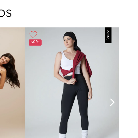
arte con un agente de servicio al cliente quien
cará los pasos a seguir y posteriormente
OS
ará la recogida del producto en la dirección
da.
Básico
60%
50%