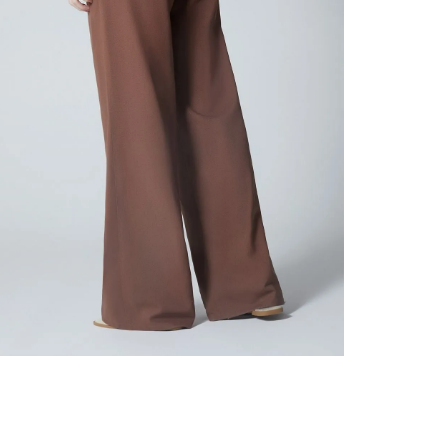
nuestr
Otros: 
En cual
tiendas
factura
luego 
(consul
nuestr
(15) dí
Devolu
utiliz
pedido 
embarg
adecua
se vea
transpo
del pr
llegas
product
asumido
Recuer