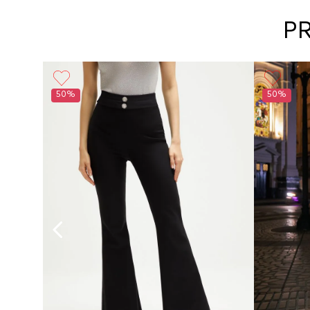
P
Básico
50%
50%