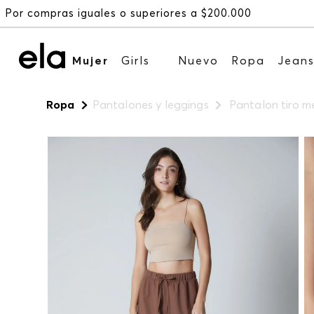
Mujer
Girls
Nuevo
Ropa
Jean
Ropa
Pantalones y leggings
Pantalon tiro me